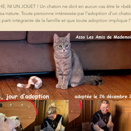
I UN JOUET ! Un chaton ne doit en aucun cas être le «bébé d
sa nature. Toute personne intéressée par l'adoption d'un chaton 
it parti intégrante de la famille et que toute adoption implique 