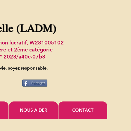
elle (LADM)
t non lucratif, W281005102
ère et 2ème catégorie
 n° 2023/a40e-07b3
 vie, soyez responsable.
Partager
NOUS AIDER
CONTACT