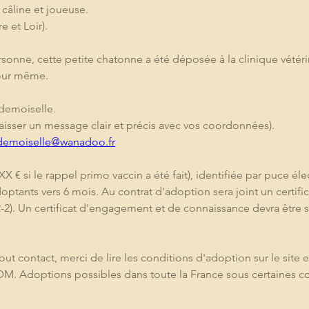
câline et joueuse.
e et Loir). 
sonne, cette petite chatonne a été déposée à la clinique vétérin
jour même.
demoiselle.
laisser un message clair et précis avec vos coordonnées).
demoiselle@wanadoo.fr
X € si le rappel primo vaccin a été fait), identifiée par puce éle
doptants vers 6 mois. Au contrat d'adoption sera joint un certific
2-2). Un certificat d'engagement et de connaissance devra être s
ntact, merci de lire les conditions d'adoption sur le site et t
DM. Adoptions possibles dans toute la France sous certaines co