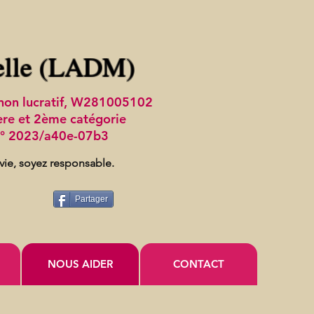
elle (LADM)
t non lucratif, W281005102
ère et 2ème catégorie
 n° 2023/a40e-07b3
 vie, soyez responsable.
Partager
NOUS AIDER
CONTACT