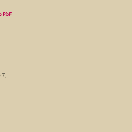
go PDF
 7,