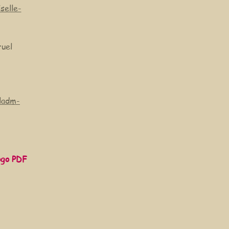
selle-
tuel
ladm-
logo PDF