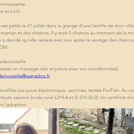
connaissante.
e et Loir).
it ses petits le 21 juillet dans la grange d'une famille de mon vil
la maman et des chatons. Il y avait 5 chatons au moment de la 
ui a décidé qu'elle restera avec eux après le sevrage des chatons 
LADM.
ademoiselle.
laisser un message clair et précis avec vos coordonnées).
demoiselle@wanadoo.fr
entifiée par puce électronique, vaccinée, testée Fiv/Felv. Au co
nt toute cession (code rural L214-8 et D 214-32-2). Un certificat
nt l'adoption.