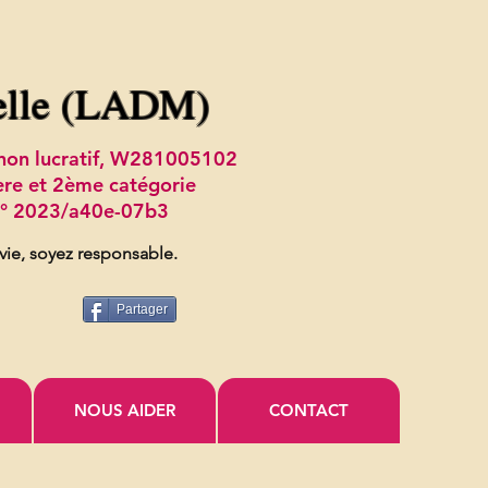
elle (LADM)
t non lucratif, W281005102
ère et 2ème catégorie
 n° 2023/a40e-07b3
 vie, soyez responsable.
Partager
NOUS AIDER
CONTACT