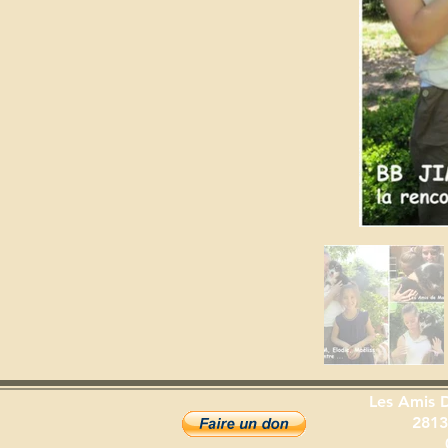
Les Amis 
2813