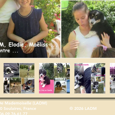
De Mademoiselle (LADM)
0 Soulaires, France
© 2026 LADM
06.09.76.61.77