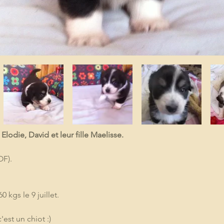
 Elodie, David et leur fille Maelisse.
OF).
0 kgs le 9 juillet.
est un chiot :)