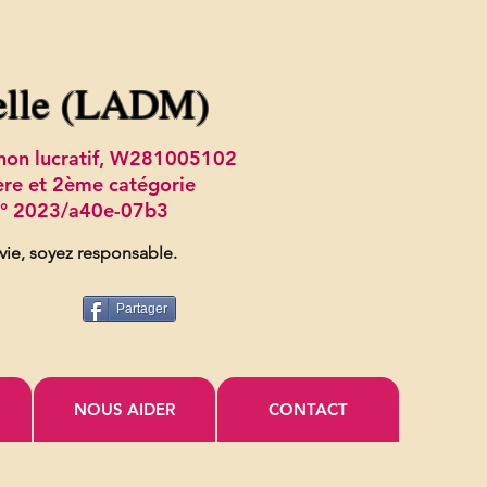
elle (LADM)
t non lucratif, W281005102
ère et 2ème catégorie
 n° 2023/a40e-07b3
 vie, soyez responsable.
Partager
NOUS AIDER
CONTACT