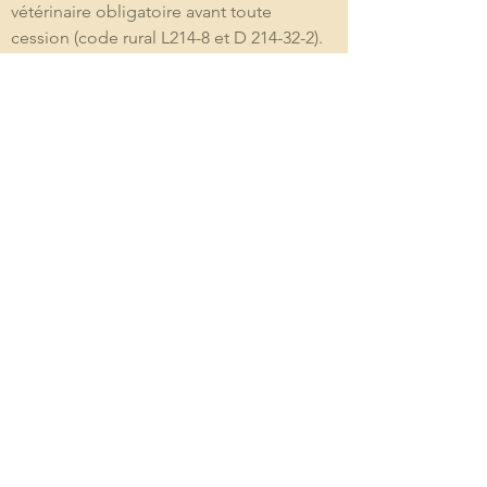
vétérinaire obligatoire avant toute 
cession (code rural L214-8 et D 214-32-2). 