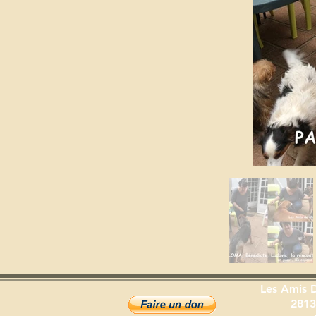
Les Amis 
2813