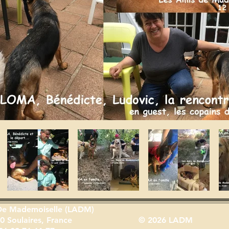
De Mademoiselle (LADM)
0 Soulaires, France
© 2026 LADM