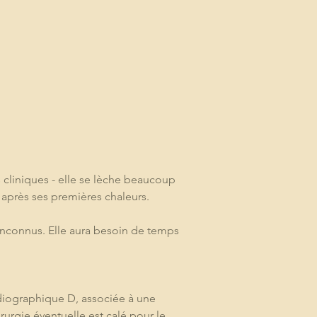
 cliniques - elle se lèche beaucoup 
t après ses premières chaleurs. 
s inconnus. Elle aura besoin de temps 
adiographique D, associée à une 
irurgie éventuelle est calé pour le 