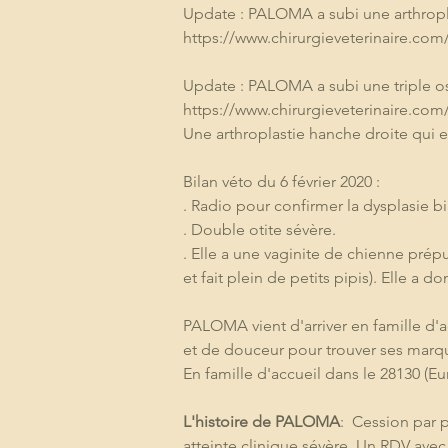
Update : PALOMA a subi une arthropla
https://www.chirurgieveterinaire.com/
Update : PALOMA a subi une triple os
https://www.chirurgieveterinaire.com
Une arthroplastie hanche droite qui es
Bilan véto du 6 février 2020 :
. Radio pour confirmer la dysplasie b
. Double otite sévère.
. Elle a une vaginite de chienne prép
et fait plein de petits pipis). Elle a 
PALOMA vient d'arriver en famille d'ac
et de douceur pour trouver ses marqu
En famille d'accueil dans le 28130 (Eur
L'histoire de PALOMA
:  Cession par 
atteinte clinique sévère. Un RDV avec l