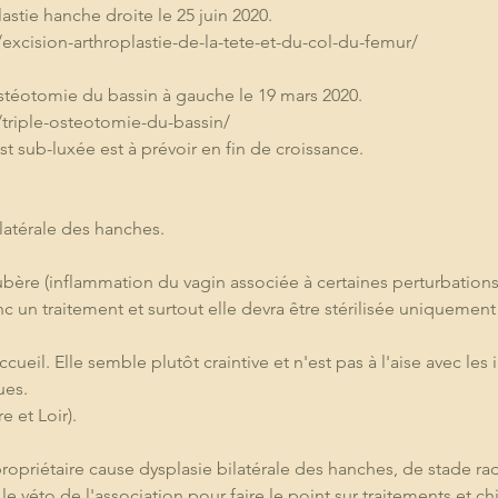
stie hanche droite le 25 juin 2020.
excision-arthroplastie-de-la-tete-et-du-col-du-femur/
téotomie du bassin à gauche le 19 mars 2020. 
/triple-osteotomie-du-bassin/
t sub-luxée est à prévoir en fin de croissance.
ilatérale des hanches.
ubère (inflammation du vagin associée à certaines perturbations
donc un traitement et surtout elle devra être stérilisée uniquemen
cueil. Elle semble plutôt craintive et n'est pas à l'aise avec le
es. 
e et Loir).
propriétaire cause dysplasie bilatérale des hanches, de stade r
e véto de l'association pour faire le point sur traitements et ch