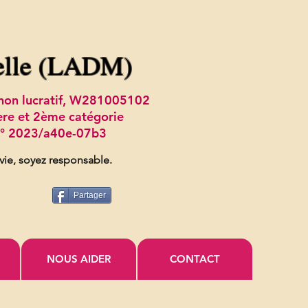
elle (LADM)
t non lucratif, W281005102
ère et 2ème catégorie
 n° 2023/a40e-07b3
 vie, soyez responsable.
Partager
NOUS AIDER
CONTACT