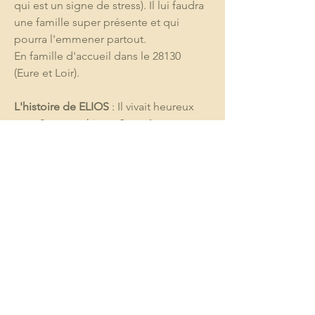
qui est un signe de stress). Il lui faudra 
une famille super présente et qui 
pourra l'emmener partout.
En famille d'accueil dans le 28130 
(Eure et Loir).
L'histoire de ELIOS
 : Il vivait heureux 
avec 2 autres chiens. Sa maîtresse est 
décédée en juin 2019 et la famille n'a 
pas pu le garder car il ne supporte pas 
de rester seul. Il est arrivé chez LADM 
le samedi 5/10/19.
ELIOS est sous contrat Les Amis de 
Mademoiselle.
Téléphone : 06 09 76 61 77 (Merci de 
laisser un message clair et précis avec 
vos coordonnées).
Adresse électronique : 