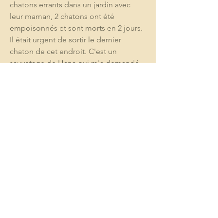
chatons errants dans un jardin avec 
leur maman, 2 chatons ont été 
empoisonnés et sont morts en 2 jours. 
Il était urgent de sortir le dernier 
chaton de cet endroit. C'est un 
sauvetage de Hana qui m'a demandé 
de l'aide pour récupérer le survivant. 
Grizella est arrivée le 26/08/2020 chez 
LADM.
GRIZELLA est sous contrat Les Amis 
de Mademoiselle (LADM). 
Téléphone : 06 09 76 61 77 (Merci de 
laisser un message clair et précis avec 
vos coordonnées). Adresse 
électronique : 
lesamisdemademoiselle@wanadoo.fr 
Les frais d'adoption sont de XXX €
, 